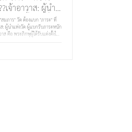
้??เจ้าอาวาส: ผู้นำ
ระหนักอึ้งกว่าที่ใคร
"สมภาร" วัด ต้องแบก "ภาระ" ที่
าส: ผู้นำแห่งวัด ผู้แบกรับภาระหนัก
าส คือ พระภิกษุผู้ได้รับแต่งตั้งให้
งวัด มีหน้าที่ดูแลกิจการทุกด้าน
ารบริหาร และการบริการชุมชน โดย
รมวินัย กฎมหาเถรสมาคม และ
กฎหมายอาญา มาตรา 4 (1) โดย
ูปเท่านั้น แต่อาจมี ร
นามสกุล