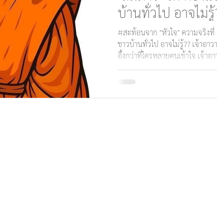
บ้านทั่วไป อาจไม่รู
แห่งวัด ผู้แบกรับภา
#สะท้อนจาก "หัวใจ" ความจริงที่ 
หลายคนเข้าใจ
ชาวบ้านทั่วไป อาจไม่รู้?? เจ้าอาว
อึ้งกว่าที่ใครหลายคนเข้าใจ เจ้าอาว
ดำรงตำแหน่งเป็นผู้นำและผู้ปกครอ
ของวัด ทั้งด้านพระธรรมวินัย ก
ถูกกำหนดหน้าที่ไว้ทั้งในพระธร
กฎหมายบ้านเมือง เช่น ประมวล
หลักการ วัดหนึ่งมีเจ้าอาวาสได้ 1 ร
ฎร์บำรุง
ชื่อจริง