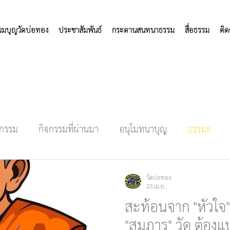
่วมบุญวัดบ่อทอง
ประชาสัมพันธ์
กระดานสนทนาธรรม
สื่อธรรม
ติด
จกรรม
กิจกรรมที่ผ่านมา
อนุโมทนาบุญ
ธรรมะ
วัดบ่อทอง
23 เม.ย.
สะท้อนจาก "หัวใจ" 
"สมภาร" วัด ต้องแ