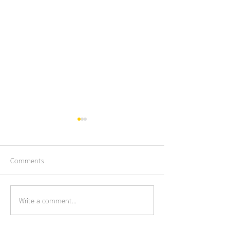
Comments
Write a comment...
Wat Bothong Rat
🙏 ဆွမ်းလောင်းလှူခြင်းနှင့်
မှ သံဃာတော်များန
နံနက်ဆွမ်းဆက်ကပ်လှူဒါန်း