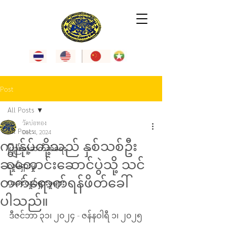
Post
All Posts
วัดบ่อทอง
All Posts
Dec 4, 2024
ကျွန်ုပ်တို့သည် နှစ်သစ်ဦး
ပြည်သူ့ဆက်ဆံရေး
ဆုတောင်းဆောင်ပွဲသို့ သင်
လှုပ်ရှားမှု
တက်ရောက်ရန်ဖိတ်ခေါ်
ယခင်လှုပ်ရှားမှုများ
ပါသည်။
ဒီဇင်ဘာ ၃၁၊ ၂၀၂၄ - ဇန်နဝါရီ ၁၊ ၂၀၂၅