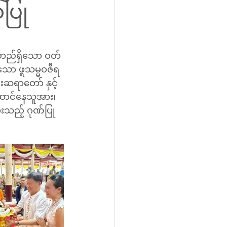
ပြု
၌ တည်ရှိသော ဝတ်
ာ ဖ္ရသမ္မဝဇီရ
ဆရာတော် နှင့် 
ဆောင်နေသူအား၊ 
သည့် ဂုဏ်ပြု