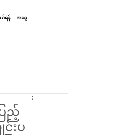
်ရန်
အခွေ
ြည့်
ျင်းပ