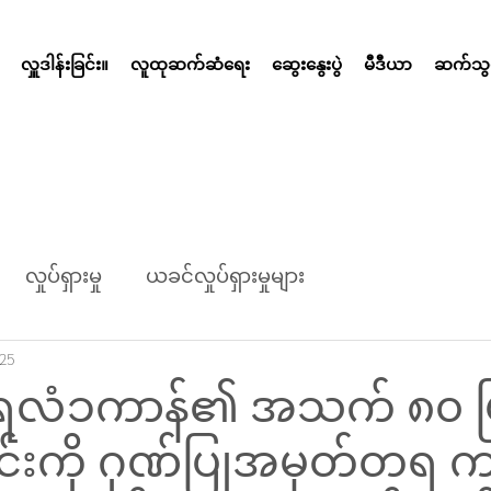
လှူဒါန်းခြင်း။
လူထုဆက်ဆံရေး
ဆွေးနွေးပွဲ
မီဒီယာ
ဆက်သွယ
လှုပ်ရှားမှု
ယခင်လှုပ်ရှားမှုများ
025
ဇီရလံၥကာန်၏ အသက် ၈၀ ပ
င်းကို ဂုဏ်ပြုအမှတ်တရ က