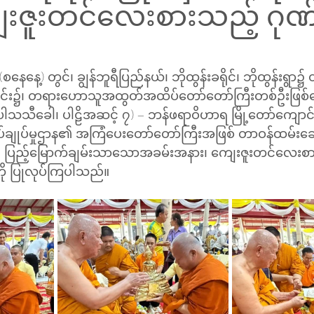
းဇူးတင်လေးစားသည့် ဂုဏ်
နေ့) တွင်၊ ချွန်ဘူရီပြည်နယ်၊ ဘိုထွန်းခရိုင်၊ ဘိုထွန်းရွာ
ောင်း၌၊ တရားဟောသူအထွတ်အထိပ်တော်တော်ကြီးတစ်ဦးဖြစ်သေ
ါသသီခေါ၊ ပါဠိအဆင့် ၇) – ဘန်ဖရာဝိဟာရ မြို့တော်ကျောင်း
အုပ်ချုပ်မှုဌာန၏ အကြံပေးတော်တော်ကြီးအဖြစ် တာဝန်ထမ်း
ည့်မြောက်ချမ်းသာသောအခမ်းအနား၊ ကျေးဇူးတင်လေးစား
ကို ပြုလုပ်ကြပါသည်။