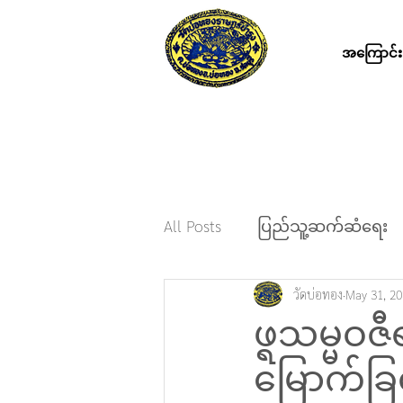
အကြောင်း
All Posts
ပြည်သူ့ဆက်ဆံရေး
วัดบ่อทอง
May 31, 2
ဖ္ရသမ္မဝ
မြောက်ခြ