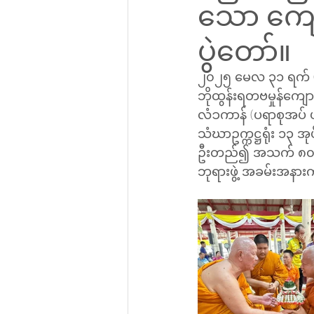
သော ကျေ
ပွဲတော်။
၂၀၂၅ မေလ ၃၁ ရက် (စနေ
ဘိုထွန်းရတဗမှုန်ကျ
လံၥကာန် (ပရာစုအပ် ပ
သံဃာဥက္ကဋ္ဌရုံး ၁၃ 
ဦးတည်၍ အသက် ၈၀ ပြ
ဘုရားဖွဲ့ အခမ်းအနား