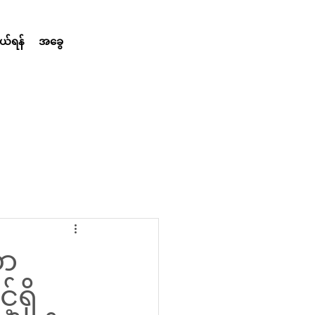
်ရန်
အခွေ
ော
်ရှိ