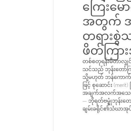
ကြေးမောင
အတွက် အလ
တရားစွဲသည
ဖိတ်ကြာ
တစ်စတုရန်းမီတာလျှင်
သင်သည် ဘုန်းတော်ကြီ
သို့မဟုတ် ဘန်ကောက်ဘ
ဖြင့် စုဆောင်း (merit)
အချက်အလက်အသေးစိတ်အ
— ဘိုရတ်ဗမ္ရွုံဘုန်း
ချမ်းခရိုင်၏သံဃာအုပ