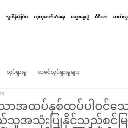
လှူဒါန်းခြင်း။
လူထုဆက်ဆံရေး
ဆွေးနွေးပွဲ
မီဒီယာ
ဆက်သွယ
လှုပ်ရှားမှု
ယခင်လှုပ်ရှားမှုများ
025
်သောအထပ်နှစ်ထပ်ပါဝင်သ
သူအသုံးပြုနိုင်သည့်စင်မြင့