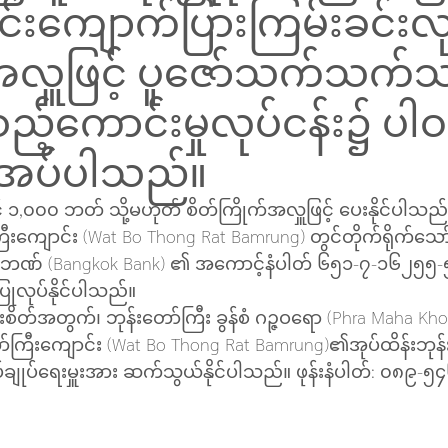
်းကျောက်ပြားကြမ်းခင်းလု
ှူဖြင့် ပူဇော်သက်သက်သဖ
့်ကောင်းမှုလုပ်ငန်း၌ ပါဝ
းအပ်ပါသည်။
 ၁,၀၀၀ ဘတ် သို့မဟုတ် စိတ်ကြိုက်အလှူဖြင့် ပေးနိုင်ပါသည်
းကျောင်း (Wat Bo Thong Rat Bamrung) တွင်တိုက်ရိုက်သေ
ဏ် (Bangkok Bank) ၏ အကောင့်နံပါတ် ၆၅၁-၇-၁၆၂၅၅-၅ သို
 ပြုလုပ်နိုင်ပါသည်။
တွက်၊ ဘုန်းတော်ကြီး ခွန်စံ ဂဉ္ဇဝရော (Phra Maha Kho
တော်ကြီးကျောင်း (Wat Bo Thong Rat Bamrung)၏အုပ်ထိန်းဘုန်း
်ချုပ်ရေးမှူးအား ဆက်သွယ်နိုင်ပါသည်။ ဖုန်းနံပါတ်: ၀၈၉-