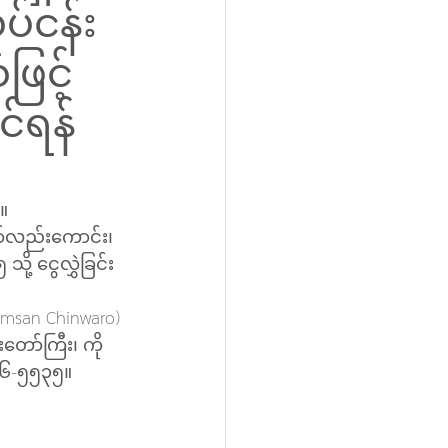
ပ်ငန်း
ြင့်
င်ရန်
။
ာ်လည်းကောင်း၊ 
့ ငွေလွှဲခြင်း
msan Chinwaro) 
တော်ကြီး၊ ကို
၅၄၆-၅၅၃၅။