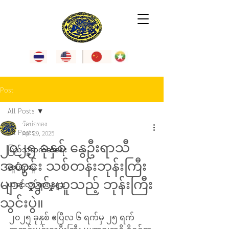
Post
All Posts
วัดบ่อทอง
All Posts
Apr 29, 2025
၂၀၂၅ ခုနှစ် နွေဦးရာသီ
ပြည်သူ့ဆက်ဆံရေး
အတွင်း သစ်တန်းဘုန်းကြီး
လှုပ်ရှားမှု
များ သွင်းယူသည့် ဘုန်းကြီး
ယခင်လှုပ်ရှားမှုများ
သွင်းပွဲ။
၂၀၂၅ ခုနှစ် ဧပြီလ ၆ ရက်မှ ၂၅ ရက်