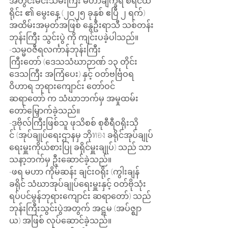
အတွင်းမင်းသမီးကြီး မဟာချက္ခရိ စိရင်ထ
ရိုင်း ၏ မွေးနေ့ (၂၀၂၅ ခုနှစ် ဧပြီ ၂ ရက်) 
အထိမ်းအမှတ်အဖြစ် နွေဦးရာသီ သစ်တန်း
ဘုန်းကြီး သွင်းပွဲ ကို ကျင်းပခဲ့ပါသည်။
-သမ္မဝဇီရလင်္ကာန်ဘုန်းကြီး
ကြီးတော် (ဒေသသံဃာဉာဏ် ၁၃ တိုင်း
ဒေသကြီး အကြံပေး) နှင့် ဝတ်ဗင်္ဗြဝရ
ဝိဟာရ ဘုရားကျောင်း တော်ဝင်
ဆရာတော် က သံဃာဘက်မှ အမှုထမ်း
တော်မြှောက်ခဲ့သည်။
-ဒုဗိုလ်ကြီးဖြစ်သူ ဖုသိစစ် စုစီရီဝရိုးသို
င် (အုပ်ချုပ်ရေးဌာနမှ ဘိုทอง ခရိုင်အုပ်ချုပ်
ရေးမှူးကိုယ်စားပြု ခရိုင်မှူးချုပ်) သည် သာ
သနာ့ဘက်မှ ဦးဆောင်ခဲ့သည်။
-ဖရ မဟာ ကိုမ်ဆန်း ချင်းဝရိုး (ကွါးချန်
ခရိုင် သံဃာအုပ်ချုပ်ရေးမှူးနှင့် ဝတ်ဗိုသုံး
ရပ်ပင်မွန်ဘုရားကျောင်း ဆရာတော်) သည် 
ဘုန်းကြီးသွင်းပွဲအတွက် အဋ္ဌမ (အပ်ဇ္ဈာ
ယ) အဖြစ် လုပ်ဆောင်ခဲ့သည်။