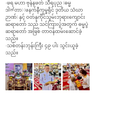
-ဖရ မဟာ ဗုန်နဖတ် သီရပုည (ဓမ္မ
ဒါක්တာ) (ဖနက်နီကုမ္ခရိုင် ဒုတိယ သံဃာ
ဉာဏ်) နှင့် ဝတ်နုင်္ကိုင်သူမ်းဘုရားကျောင်း 
ဆရာတော် သည် သင်ကြားပွဲအတွက် ဓမ္မပွဲ 
ဆရာတော် အဖြစ် တာဝန်ထမ်းဆောင်ခဲ့
သည်။
-သစ်တန်းဘုန်းကြီး ၄၉ ပါး သွင်းယူခဲ့
သည်။