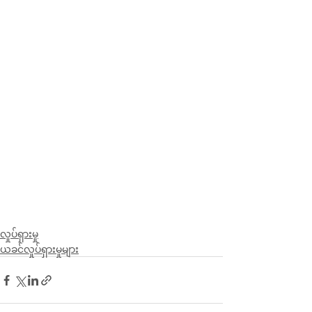
လှုပ်ရှားမှု
ယခင်လှုပ်ရှားမှုများ