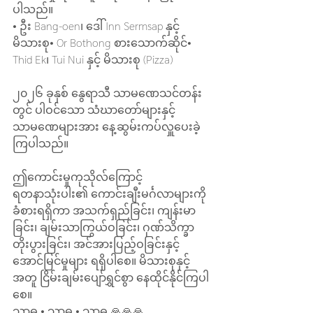
ပါသည်။
• ဦး Bang-oen၊ ဒေါ် Inn Sermsap နှင့် 
မိသားစု• Or Bothong စားသောက်ဆိုင်• 
Thid Ek၊ Tui Nui နှင့် မိသားစု (Pizza)
၂၀၂၆ ခုနှစ် နွေရာသီ သာမဏေသင်တန်း
တွင် ပါဝင်သော သံဃာတော်များနှင့် 
သာမဏေများအား နေ့ဆွမ်းကပ်လှူပေးခဲ့
ကြပါသည်။
ဤကောင်းမှုကုသိုလ်ကြောင့် 
ရတနာသုံးပါး၏ ကောင်းချီးမင်္ဂလာများကို 
ခံစားရရှိကာ အသက်ရှည်ခြင်း၊ ကျန်းမာ
ခြင်း၊ ချမ်းသာကြွယ်ဝခြင်း၊ ဂုဏ်သိက္ခာ
တိုးပွားခြင်း၊ အင်အားပြည့်ဝခြင်းနှင့် 
အောင်မြင်မှုများ ရရှိပါစေ။ မိသားစုနှင့်
အတူ ငြိမ်းချမ်းပျော်ရွှင်စွာ နေထိုင်နိုင်ကြပါ
စေ။
သာဓု • သာဓု • သာဓု 🙏🙏🙏