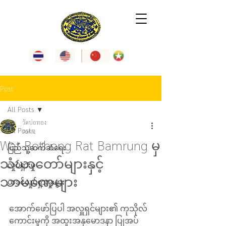
Post
All Posts
วัดบ่อทอง
All Posts
Jun 1
Wat Bothong Rat Bamrung မှ
ပြည်သူ့ဆက်ဆံရေး
သံဃာတော်များနှင့်
လှုပ်ရှားမှု
သာမဏေများ
ယခင်လှုပ်ရှားမှုများ
အောက်ဖော်ပြပါ အလှူရှင်များ၏ ကုသိုလ်
ကောင်းမှုကို အထူးအနုမောဒနာ ပြုအပ်