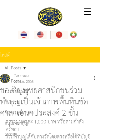
โพสต์
All Posts
วัดบ่อทอง
All Posts
27 พ.ค. 2568
ขอเชิญพุทธศาสนิกชนร่วม
ประชาสัมพันธ์
ทำบุญเป็นเจ้าภาพพื้นหินขัด
กิจกรรม
ศาลาเอนกประสงค์ 2 ชั้น
กิจกรรมที่ผ่านมา
ตารางเมตรละ 1,000 บาท หรือตามกำลัง
อนุโมทนาบุญ
ศรัทธา
ธรรมะ
ร่วมทำบุญได้กับทางวัดโดยตรงหรือได้ที่บัญชี