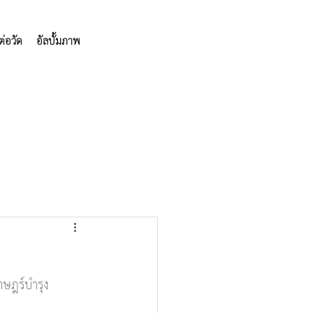
ต่อวัด
อัลบั้มภาพ
าษฎร์บำรุง