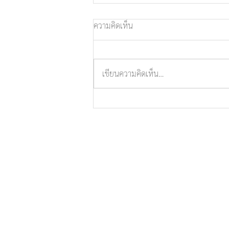
ความคิดเห็น
เขียนความคิดเห็น…
ขอน้อมถวายความอาลัยแด่ พระ
มงคลโมลี วิ. (หลวงปู่สมบุญ โสภ
โณ)