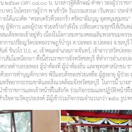
ายน ๒๕๖๗ เวลา ๐๘.๐๐ น. นางสาวฐิติลักษณ์ คำพา รองผู้ว่าราชการ
กบาตร ในโครงการผู้ว่าฯ พาเข้าวัด วันธรรมสวนะ (วันพระ) ประจ
ภายใต้แนวคิด “ครอบครัวหิ้วตะกร้า ศรัทธาอิ่มบุญ อุดหนุนชุมชน” 
ายุ ผู้พิการ และ​ผู้ป่วย ช่วยสร้างกำลังใจ เปลี่ยนความทุกข์ให้เป็นพล
ทสมเด็จพระเจ้าอยู่หัว เนื่องในโอกาสมหามงคลเฉลิมพระชนมพรร
ารเปรียญวัดบ่อทองราษฎร์บำรุง ต.บ่อทอง อ.บ่อทอง จ.ชลบุรี โ
์ ชินวโร ป.ธ. ๙, เจ้าคณะอำเภอเกาะจันทร์, เจ้าอาวาสวัดบ่อทอง
วสัมโมทนียกถา ทั้งนี้ส่วนราชการจังหวัดชลบุรี ที่ทำการอำเภอบ
เทศบาลตำบลบ่อทอง ผู้นำท้องที่ ผู้นำท้องถิ่น และพุทธศาสนิกชน 
ด้วยการทำบุญตักบาตร พิธีมอบสิ่งของช่วยเหลือ ผู้สูงอายุ ผู้ป่วย
งานทรัพยากรธรรมชาติและสิ่งแวดล้อมจังหวัดชลบุรี  ในการนี้ นางสา
นำข้าราชการและเจ้าหน้าที่ในสังกัด ร่วมกิจกรรมและปฏิบัติหน้าที่
ำเร็จตามวัตถุประสงค์ มีผู้เข้าร่วมกิจกรรมจำนวนกว่า ๒๕๐ รูป/ค