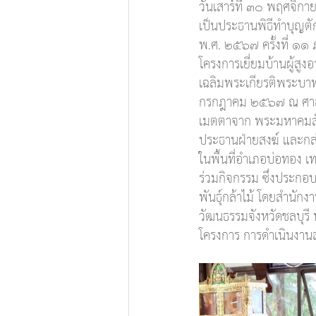
วันเสาร์ที่ ๓๐ พฤศจิก
เป็นประธานพิธีทำบุญตั
พ.ศ. ๒๕๖๗ ครั้งที่ ๑๑ 
โครงการเยี่ยมบ้านผู้สูงอ
เฉลิมพระเกียรติพระบา
กรกฎาคม ๒๕๖๗ ณ ศาลาก
เมตตาจาก พระมหาคมสันต
ประธานฝ่ายสงฆ์ และกล่า
ในพื้นที่อำเภอบ่อทอง 
ร่วมกิจกรรม ซึ่งประกอบ
พันธุ์กล้าไม้ โดยสำนัก
วัฒนธรรมจังหวัดชลบุรี 
โครงการ การดำเนินงานส