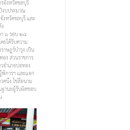
จังหวัดชลบุรี 
ำปีงบประมาณ 
จังหวัดชลบุรี และ
ัง 
ษา ๖ รอบ ๒๘ 
ดยได้รับความ
ราษฎร์บำรุง เป็น
่อทอง ส่วนราชการ
ชาวอำเภอบ่อทอง
 ผู้พิการฯ และแจก
วคนึง ไข่ลือนาม 
ในฐานะผู้รับผิดชอบ
น