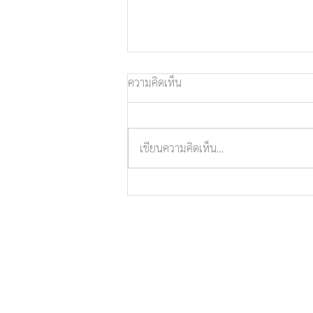
ความคิดเห็น
เขียนความคิดเห็น…
ขอน้อมถวายความอาลัยแด่ พระ
มงคลโมลี วิ. (หลวงปู่สมบุญ โสภ
โณ)
ติดต่อวัดบ่อทองราษ