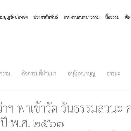
่วมบุญวัดบ่อทอง
ประชาสัมพันธ์
กระดานสนทนาธรรม
สื่อธรรม
ติด
จกรรม
กิจกรรมที่ผ่านมา
อนุโมทนาบุญ
ธรรมะ
ว่าฯ พาเข้าวัด วันธรรมสวนะ ครั
ปี พ.ศ. ๒๕๖๗