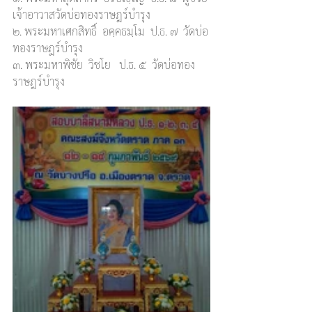
เจ้าอาวาสวัดบ่อทองราษฎร์บำรุง
๒. พระมหาเศกสิทธิ์  อคฺคธมฺโม  ป.ธ. ๗  วัดบ่อ
ทองราษฎร์บำรุง
๓. พระมหาพิชัย  วิชโย   ป.ธ. ๕  วัดบ่อทอง
ราษฎร์บำรุง