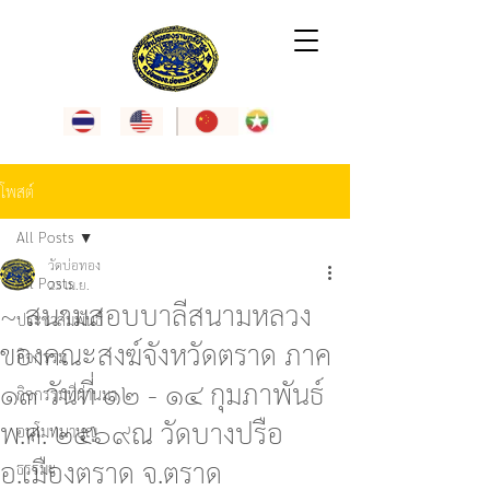
โพสต์
All Posts
วัดบ่อทอง
All Posts
23 เม.ย.
~ สนามสอบบาลีสนามหลวง
ประชาสัมพันธ์
ของคณะสงฆ์จังหวัดตราด ภาค
กิจกรรม
๑๓ วันที่ ๑๒ - ๑๔ กุมภาพันธ์
กิจกรรมที่ผ่านมา
พ.ศ. ๒๕๖๙ณ วัดบางปรือ
อนุโมทนาบุญ
อ.เมืองตราด จ.ตราด
ธรรมะ