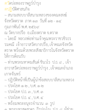
#ว
ัดบ่อทองราษฎร์บำรุง
#ปฏ
ิบัติศาสนกิจ  
~ สนามสอบบาลีสนามหลวงของคณะสงฆ์
จังหวัดตราด  ภาค ๑๓  วันที่ ๑๒ - ๑๔ 
กุมภาพันธ์ พ.ศ. ๒๕๖๙
ณ วัดบางปรือ  อ.เมืองตราด จ.ตราด
~ โดยมี  หลวงพ่อท่านเจ้าคุณพระราชวชิรธร
รมคณี  เจ้าอาวาสวัดบางปรือ, เจ้าคณะจังหวัด
ตราด พร้อมด้วยพระสังฆาธิการในจังหวัดตราด
ให้การต้อนรับ   
~ ท่านพระมหาคมสันต์ ชินวโร  ป.ธ. ๙ ,  เจ้า
อาวาสวัดบ่อทองราษฎร์บำรุง , เจ้าคณะอำเภอ
เกาะจันทร์    
~ ปฏิบัติหน้าที่เป็นผู้นำข้อสอบบาลีสนามหลวง
~ ประโยค ๑-๒ , บ.ศ. ๑-๒
~ ประโยค ป.ธ. ๓ , บ.ศ. ๓
~ ประโยค ป.ธ. ๔ , บ.ศ. ๔
~ พร้อมพระอนุจรจำนวน  ๓  รูป
๑. พระมหาสุดสาคร  ธีรปญฺโญ  ป.ธ. ๘  ผู้ช่วย