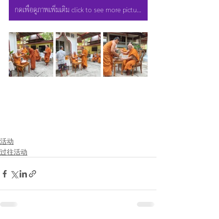
กดเพื่อดูภาพเพิ่มเติม click to see more picture
活动
过往活动