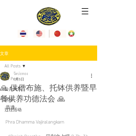
文章
All Posts
วัดบ่อทอง
All Posts
6月1日
🙏 供僧布施、托钵供养暨早
公共关系
餐供养功德法会 🙏
活动
恭逢
过往活动
Phra Dhamma Vajiralangkarn