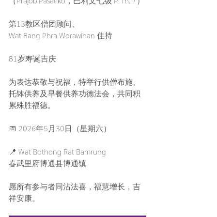
（Prajob Pasatiko，巴利文七级 P. Th. 7）
第13教区僧团顾问、
Wat Bang Phra Worawihan 住持
81岁寿诞吉庆
为表达恭敬与祝福，特举行供僧布施、
托钵供养及早餐供养功德法会，共同积
累殊胜福德。
📅 2026年5月30日（星期六）
📍 Wat Bothong Rat Bamrung
春武里府博通县博通镇
愿所有参与者同沾法喜，福慧增长，吉
祥安康。