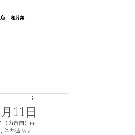
寺庙
相片集
月11日
t 举行了（为泰国）诗
并恭请 Wat 