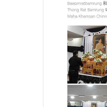
Bawornratbamru
Thong Rat Bamr
Maha Khamsan C