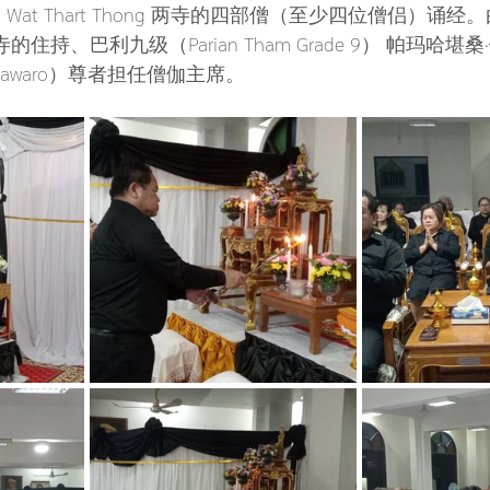
ng 和 Wat Thart Thong 两寺的四部僧（至少四位僧侣）诵经。由 
ung 寺的住持、巴利九级（Parian Tham Grade 9） 帕玛哈堪桑
hinnawaro）尊者担任僧伽主席。