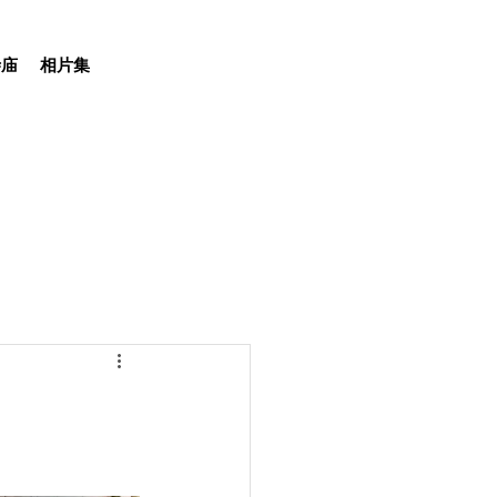
寺庙
相片集