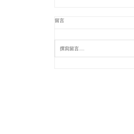
留言
撰寫留言......
沉痛悼念Phra Mongkhon Moli
长老（Luang Pu Sombun
Sophano）
联系 Wat Bo Thon
Bamrung