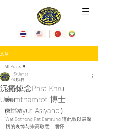
文章
All Posts
วัดบ่อทอง
All Posts
6月1日
沉痛悼念Phra Khru
公共关系
Udomthamrot 博士
活动
（Chaiyut Asiyano）
过往活动
Wat Bothong Rat Bamrung 谨此致以最深
切的哀悼与崇高敬意，缅怀