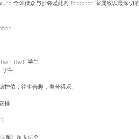
at Bamrung 全体僧众与沙弥谨此向 Poolphon 家属致以最
phon
ham Tho）学生
）学生
德护佑，往生善趣，离苦得乐。
安排
6日
阿毗达摩》超度法会