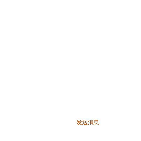
里府
（第
g Rat
名
电子邮件
district, Bo Thong
留言
发送消息