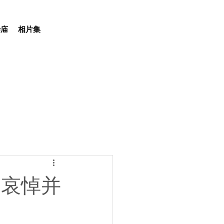
寺庙
相片集
团沉痛哀悼并