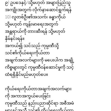
၉) ဥပဒေနှင့်/သို့မဟုတ် အများပြည်သူ
အကျိုးအတွက် လိုက်နာဆောင်ရွက်ရန်
10) လူတစ်ဦး၏အသက်၊ ခန္ဓာကိုယ်
သို့မဟုတ် ကျန်းမာရေးအတွက်
အန္တရာယ်ကို တားဆီးရန် သို့မဟုတ်
နှိမ်နင်းရန်။
အကယ်၍ သင်သည် ကုမ္ပဏီသို့
သင်၏ကိုယ်ရေးကိုယ်တာ
အချက်အလက်များကို မပေးပါက အချို့
ကိစ္စများတွင် ကုမ္ပဏီဝန်ဆောင်မှုကို သင့်
ထံရရှိနိုင်မည်မဟုတ်ပေ။
ကိုယ်ရေးကိုယ်တာအချက်အလက်များ
ကို အကာအကွယ်ပေးခြင်း
ကုမ္ပဏီသည် နည်းပညာဆိုင်ရာ အစီအမံ
များနှင့်အညီ သင်၏ ကိုယ်ရေးကိုယ်တာ