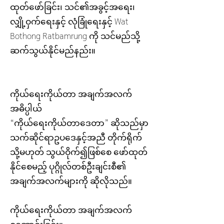
ထုတ်ဖော်ခြင်း၊ သင်၏အခွင့်အရေး၊
လျှို့ဝှက်ရေးနှင့် လုံခြုံရေးနှင့် Wat
Bothong Ratbamrung ကို သင်မည်သို့
ဆက်သွယ်နိုင်မည်နည်း။
ကိုယ်ရေးကိုယ်တာ အချက်အလက်
အဓိပ္ပါယ်
“ကိုယ်ရေးကိုယ်တာဒေတာ” ဆိုသည်မှာ
သက်ဆိုင်ရာဥပဒေနှင့်အညီ တိုက်ရိုက်
သို့မဟုတ် သွယ်ဝိုက်၍ဖြစ်စေ ဖော်ထုတ်
နိုင်စေမည့် ပုဂ္ဂိုလ်တစ်ဦးချင်းစီ၏
အချက်အလက်များကို ဆိုလိုသည်။
ကိုယ်ရေးကိုယ်တာ အချက်အလက်