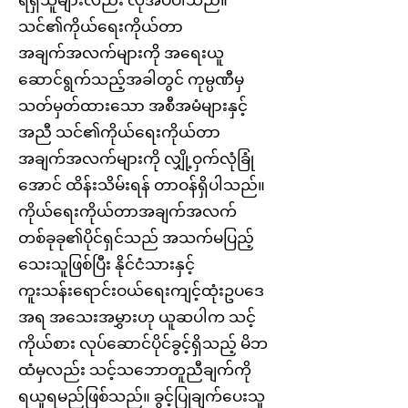
သင်၏ကိုယ်ရေးကိုယ်တာ
အချက်အလက်များကို အရေးယူ
ဆောင်ရွက်သည့်အခါတွင် ကုမ္ပဏီမှ
သတ်မှတ်ထားသော အစီအမံများနှင့်
အညီ သင်၏ကိုယ်ရေးကိုယ်တာ
အချက်အလက်များကို လျှို့ဝှက်လုံခြုံ
အောင် ထိန်းသိမ်းရန် တာဝန်ရှိပါသည်။
ကိုယ်ရေးကိုယ်တာအချက်အလက်
တစ်ခုခု၏ပိုင်ရှင်သည် အသက်မပြည့်
သေးသူဖြစ်ပြီး နိုင်ငံသားနှင့်
ကူးသန်းရောင်းဝယ်ရေးကျင့်ထုံးဥပဒေ
အရ အသေးအမွှားဟု ယူဆပါက သင့်
ကိုယ်စား လုပ်ဆောင်ပိုင်ခွင့်ရှိသည့် မိဘ
ထံမှလည်း သင့်သဘောတူညီချက်ကို
ရယူရမည်ဖြစ်သည်။ ခွင့်ပြုချက်ပေးသူ