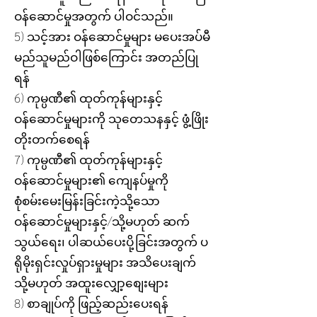
ဝန်ဆောင်မှုအတွက် ပါဝင်သည်။
5) သင့်အား ဝန်ဆောင်မှုများ မပေးအပ်မီ
မည်သူမည်ဝါဖြစ်ကြောင်း အတည်ပြု
ရန်
6) ကုမ္ပဏီ၏ ထုတ်ကုန်များနှင့်
ဝန်ဆောင်မှုများကို သုတေသနနှင့် ဖွံ့ဖြိုး
တိုးတက်စေရန်
7) ကုမ္ပဏီ၏ ထုတ်ကုန်များနှင့်
ဝန်ဆောင်မှုများ၏ ကျေနပ်မှုကို
စုံစမ်းမေးမြန်းခြင်းကဲ့သို့သော
ဝန်ဆောင်မှုများနှင့်/သို့မဟုတ် ဆက်
သွယ်ရေး၊ ပါဆယ်ပေးပို့ခြင်းအတွက် ပ
ရိုမိုးရှင်းလှုပ်ရှားမှုများ အသိပေးချက်
သို့မဟုတ် အထူးလျှော့စျေးများ
8) စာချုပ်ကို ဖြည့်ဆည်းပေးရန်