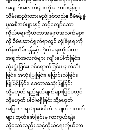
အချက်အလက်များကို ကောင်းမွန်စွာ
သိမ်းဆည်းထားမည်ဖြစ်သည်။ စီမံခန့်ခွဲ
မှုအစီအမံများနှင့် သင့်လျော်သော
ကိုယ်ရေးကိုယ်တာအချက်အလက်များ
ကို စီမံဆောင်ရွက်ရာတွင် လုံခြုံရေးကို
ထိန်းသိမ်းရန်နှင့် ကိုယ်ရေးကိုယ်တာ
အချက်အလက်များ ကျိုးပေါက်ခြင်း၊
ဆုံးရှုံးခြင်း၊ ဝင်ရောက်ခြင်း၊ ဖျက်ဆီး
ခြင်း၊ အသုံးပြုခြင်း၊ ပြောင်းလဲခြင်း၊
ပြုပြင်ခြင်း၊ ဒေတာအသုံးပြုခြင်း
သို့မဟုတ် ရည်ရွယ်ချက်များပြင်ပတွင်
သို့မဟုတ် ပါဝါမရှိခြင်း သို့မဟုတ်
အခြားအရာများမပါဘဲ အချက်အလက်
များ ထုတ်ဖော်ခြင်းမှ ကာကွယ်ရန်၊
သို့သော်လည်း သင့်ကိုယ်ရေးကိုယ်တာ