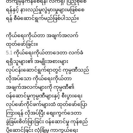
တိကျမှန်ကန်စေရန်၊ လက်ရှိ၊ ပြည့်စုံစေ
ရန်နှင့် နားလည်မှုလွဲမှားမှုများမဖြစ်စေ
ရန် စီမံဆောင်ရွက်မည်ဖြစ်ပါသည်။
ကိုယ်ရေးကိုယ်တာ အချက်အလက်
ထုတ်ဖော်ခြင်း။
5.1 ကိုယ်ရေးကိုယ်တာဒေတာ လက်ခံ
ရရှိသူများ၏ အမျိုးအစားများ
လုပ်ငန်းဆောင်ရွက်ရာတွင် ကုမ္ပဏီသည်
လိုအပ်သော ကိုယ်ရေးကိုယ်တာ
အချက်အလက်များကို ကုမ္ပဏီ၏
ဝန်ဆောင်မှုကုမ္ပဏီများနှင့် စီးပွားရေး
လုပ်ဖော်ကိုင်ဖက်များထံ ထုတ်ဖော်ပြော
ကြားရန် လိုအပ်ပြီး စျေးကွက်ဒေတာ
ခွဲခြမ်းစိတ်ဖြာခြင်း ဝန်ဆောင်မှု ကုန်စည်
ပို့ဆောင်ခြင်း လုံခြုံမှု ကာကွယ်ရေး