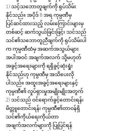
1) သင့်သဘောတူချက်ကို ရုပ်သိမ်း
နိုင်သည်။ အပိုဒ် 8 အရ ကုမ္ပဏီမှ
ပြင်ဆင်ထားသည့် လမ်းကြောင်းများမှ
တစ်ဆင့် ဆက်သွယ်ခြင်းဖြင့်၊ သင်သည်
သင်၏သဘောတူညီချက်ကို ရုပ်သိမ်းပါ
က ကုမ္ပဏီထံမှ အဆက်အသွယ်များ
အပါအဝင် အချက်အလက် သို့မဟုတ်
အခွင့်အရေးများကို ရရှိခွင့်ဆုံးရှုံး
နိုင်သည်ဟု ကုမ္ပဏီမှ အသိပေးလို
ပါသည်။ အထူးအခွင့်အရေးများနှင့်
ကုမ္ပဏီ၏ လှုပ်ရှားမှုအမျိုးမျိုးအတွက်
2) သင်သည် ဝင်ရောက်ခွင့်တောင်းရန်၊
မိတ္တူတောင်းရန်၊ ကုမ္ပဏီ၏တာဝန်ရှိ
သင်၏ကိုယ်ရေးကိုယ်တာ
အချက်အလက်များကို ပြုပြင်ရန်