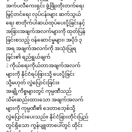
အက်ပလီကေးရှင်း ဖွံ့ဖြိုးတိုးတက်ရေး
မြှင့်တင်ရေး လုပ်ငန်းများ ဆက်သွယ်
ရေး စာတိုက်ပါဆယ်ထုပ်ပေးပို့ခြင်းနှင့်
အခြားအချက်အလက်များကို ထုတ်ပြန်
ခြင်းစသည့် ဝန်ဆောင်မှုများ၊ အပိုဒ် ၃
အရ အချက်အလက်ကို အသုံးပြုရ
ခြင်း၏ ရည်ရွယ်ချက်
2 ကိုယ်ရေးကိုယ်တာအချက်အလက်
များကို နိုင်ငံရပ်ခြားသို့ ပေးပို့ခြင်း
သို့မဟုတ် လွှဲပြောင်းခြင်း။
အချို့ကိစ္စများတွင် ကုမ္ပဏီသည်
သိမ်းဆည်းထားသော အချက်အလက်
များကို ကုမ္ပဏီ၏ ဒေတာဘေ့စ်သို့
လွှဲပြောင်းပေးသည်။ နိုင်ငံခြားတိုင်းပြည်
တွင်ရှိသော ကွန်ပျူတာပေါ်တွင် ထိုင်း