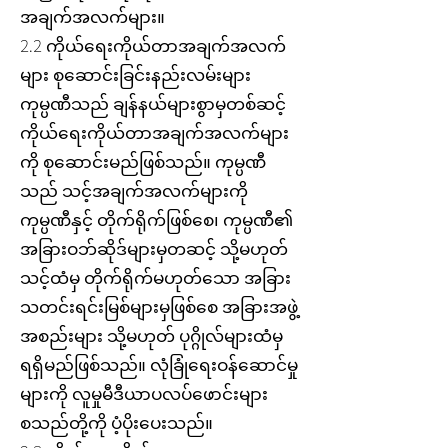
အချက်အလက်များ။
2.2 ကိုယ်ရေးကိုယ်တာအချက်အလက်
များ စုဆောင်းခြင်းနည်းလမ်းများ
ကုမ္ပဏီသည် ချန်နယ်များစွာမှတစ်ဆင့်
ကိုယ်ရေးကိုယ်တာအချက်အလက်များ
ကို စုဆောင်းမည်ဖြစ်သည်။ ကုမ္ပဏီ
သည် သင့်အချက်အလက်များကို
ကုမ္ပဏီနှင့် တိုက်ရိုက်ဖြစ်စေ၊ ကုမ္ပဏီ၏
အခြားဝဘ်ဆိုဒ်များမှတဆင့် သို့မဟုတ်
သင့်ထံမှ တိုက်ရိုက်မဟုတ်သော အခြား
သတင်းရင်းမြစ်များမှဖြစ်စေ အခြားအဖွဲ့
အစည်းများ သို့မဟုတ် ပုဂ္ဂိုလ်များထံမှ
ရရှိမည်ဖြစ်သည်။ လုံခြုံရေးဝန်ဆောင်မှု
များကို လူမှုမီဒီယာပလပ်ဖောင်းများ
စသည်တို့ကို ပံ့ပိုးပေးသည်။