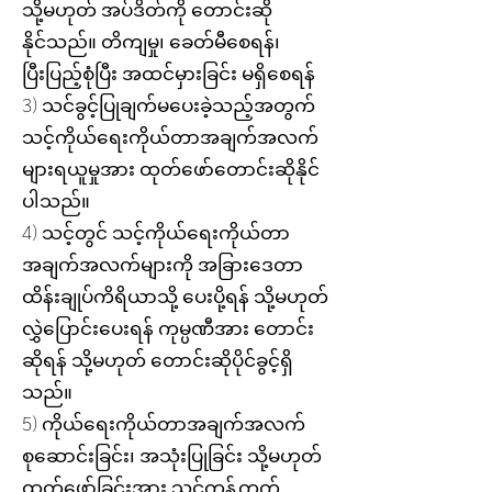
သို့မဟုတ် အပ်ဒိတ်ကို တောင်းဆို
နိုင်သည်။ တိကျမှု၊ ခေတ်မီစေရန်၊
ပြီးပြည့်စုံပြီး အထင်မှားခြင်း မရှိစေရန်
3) သင်ခွင့်ပြုချက်မပေးခဲ့သည့်အတွက်
သင့်ကိုယ်ရေးကိုယ်တာအချက်အလက်
များရယူမှုအား ထုတ်ဖော်တောင်းဆိုနိုင်
ပါသည်။
4) သင့်တွင် သင့်ကိုယ်ရေးကိုယ်တာ
အချက်အလက်များကို အခြားဒေတာ
ထိန်းချုပ်ကိရိယာသို့ ပေးပို့ရန် သို့မဟုတ်
လွှဲပြောင်းပေးရန် ကုမ္ပဏီအား တောင်း
ဆိုရန် သို့မဟုတ် တောင်းဆိုပိုင်ခွင့်ရှိ
သည်။
5) ကိုယ်ရေးကိုယ်တာအချက်အလက်
စုဆောင်းခြင်း၊ အသုံးပြုခြင်း သို့မဟုတ်
ထုတ်ဖော်ခြင်းအား သင်ကန့်ကွက်