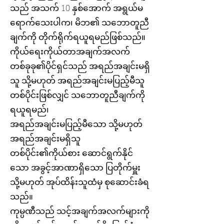
သည် အသက် 10 နှစ်အောက် အရွယ်မ
ရောက်သေးပါက၊ မိဘ၏ သဘောတူညီ
ချက်ကို တိုက်ရိုက်ရယူရမည်ဖြစ်သည်။
ကိုယ်ရေးကိုယ်တာအချက်အလက်
တစ်ခုခု၏ပိုင်ရှင်သည် အရည်အချင်းမရှိ
သူ သို့မဟုတ် အရည်အချင်းမပြည့်မီသူ
တစ်ပိုင်းဖြစ်လျှင် သဘောတူညီချက်ကို
ရယူရမည်၊
အရည်အချင်းမပြည့်မီသော သို့မဟုတ်
အရည်အချင်းမရှိသူ
တစ်ပိုင်း၏ကိုယ်စား ဆောင်ရွက်နိုင်
သော အခွင့်အာဏာရှိသော ပြတိုက်မှူး
သို့မဟုတ် အုပ်ထိန်းသူထံမှ စုဆောင်းခံရ
သည်။
ကုမ္ပဏီသည် သင့်အချက်အလက်များကို