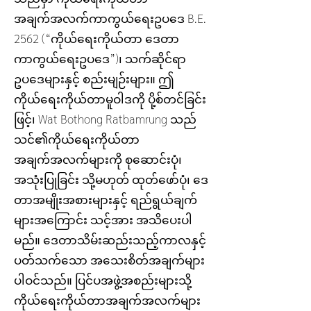
အချက်အလက်ကာကွယ်ရေးဥပဒေ B.E.
2562 (“ကိုယ်ရေးကိုယ်တာ ဒေတာ
ကာကွယ်ရေးဥပဒေ”)၊ သက်ဆိုင်ရာ
ဥပဒေများနှင့် စည်းမျဉ်းများ။ ဤ
ကိုယ်ရေးကိုယ်တာမူဝါဒကို ပို့စ်တင်ခြင်း
ဖြင့်၊ Wat Bothong Ratbamrung သည်
သင်၏ကိုယ်ရေးကိုယ်တာ
အချက်အလက်များကို စုဆောင်းပုံ၊
အသုံးပြုခြင်း သို့မဟုတ် ထုတ်ဖော်ပုံ၊ ဒေ
တာအမျိုးအစားများနှင့် ရည်ရွယ်ချက်
များအကြောင်း သင့်အား အသိပေးပါ
မည်။ ဒေတာသိမ်းဆည်းသည့်ကာလနှင့်
ပတ်သက်သော အသေးစိတ်အချက်များ
ပါဝင်သည်။ ပြင်ပအဖွဲ့အစည်းများသို့
ကိုယ်ရေးကိုယ်တာအချက်အလက်များ