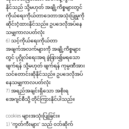
နိုင်သည် သို့မဟုတ် အချို့ကိစ္စများတွင်
ကိုယ်ရေးကိုယ်တာဒေတာအသုံးပြုမှုကို
ဆိုင်းငံ့ထားနိုင်သည်။ ဥပဒေလိုအပ်နေ
သမျှကာလပတ်လုံး
6) သင့်ကိုယ်ရေးကိုယ်တာ
အချက်အလက်များကို အချို့ကိစ္စများ
တွင် ပုဂ္ဂိုလ်ရေးအရ ခွဲခြား၍မရသော
ဖျက်ရန် သို့မဟုတ် ဖျက်ရန် ကုမ္ပဏီအား
သင်တောင်းဆိုနိုင်သည်။ ဥပဒေလိုအပ်
နေသမျှကာလပတ်လုံး
7) အရည်အချင်းရှိသော အစိုးရ
အေဂျင်စီသို့ တိုင်ကြားနိုင်ပါသည်။
cookies များအသုံးပြုခြင်း။
1) "ကွတ်ကီးများ" သည် ဝဘ်ဆိုက်