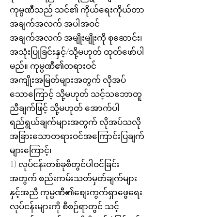
ကုမ္ပဏီသည် သင်၏ ကိုယ်ရေးကိုယ်တာ
အချက်အလက် အပါအဝင်
အချက်အလက် အမျိုးမျိုးကို စုဆောင်း၊
အသုံးပြုခြင်းနှင့်/သို့မဟုတ် ထုတ်ဖော်ပါ
မည်။ ကုမ္ပဏီ၏တရားဝင်
အကျိုးအမြတ်များအတွက် လိုအပ်
သောကြောင့် သို့မဟုတ် သင့်သဘောတူ
ညီချက်ဖြင့် သို့မဟုတ် အောက်ပါ
ရည်ရွယ်ချက်များအတွက် လိုအပ်သလို
အခြားသောတရားဝင်အကြောင်းပြချက်
များကြောင့်၊
1) လုပ်ငန်းတစ်ခုစီတွင်ပါဝင်ခြင်း
အတွက် စည်းကမ်းသတ်မှတ်ချက်များ
နှင့်အညီ ကုမ္ပဏီ၏စျေးကွက်ရှာဖွေရေး
လုပ်ငန်းများကို စီစဉ်ရာတွင် သင့်