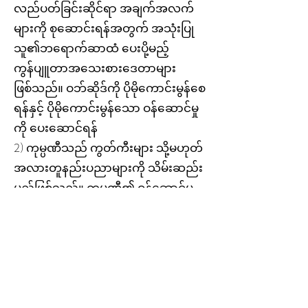
လည်ပတ်ခြင်းဆိုင်ရာ အချက်အလက်
များကို စုဆောင်းရန်အတွက် အသုံးပြု
သူ၏ဘရောက်ဆာထံ ပေးပို့မည့်
ကွန်ပျူတာအသေးစားဒေတာများ
ဖြစ်သည်။ ဝဘ်ဆိုဒ်ကို ပိုမိုကောင်းမွန်စေ
ရန်နှင့် ပိုမိုကောင်းမွန်သော ဝန်ဆောင်မှု
ကို ပေးဆောင်ရန်
2) ကုမ္ပဏီသည် ကွတ်ကီးများ သို့မဟုတ်
အလားတူနည်းပညာများကို သိမ်းဆည်း
မည်ဖြစ်သည်။ ကုမ္ပဏီ၏ ဝန်ဆောင်မှု
များ၏ ပလက်ဖောင်းအသုံးပြုမှုနှင့်
သုံးစွဲနိုင်မှုတို့ကို ပိုမိုကောင်းမွန်စေရန်။
အင်တာနက်မှတဆင့် ၎င်းကို အောက်ပါ
ကိစ္စများအတွက် အသုံးပြုပါမည်။
a ကုမ္ပဏီ၏ပလပ်ဖောင်းပေါ်တွင် သင့်အ
ကောင့်ကို ဝင်ရောက်ခွင့်ပြုရန်။ စဉ်ဆက်