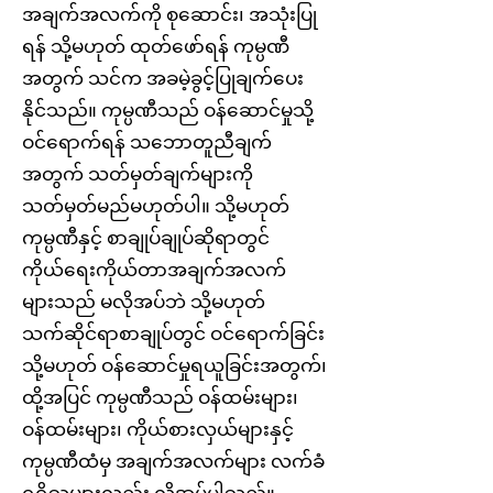
အချက်အလက်ကို စုဆောင်း၊ အသုံးပြု
ရန် သို့မဟုတ် ထုတ်ဖော်ရန် ကုမ္ပဏီ
အတွက် သင်က အခမဲ့ခွင့်ပြုချက်ပေး
နိုင်သည်။ ကုမ္ပဏီသည် ဝန်ဆောင်မှုသို့
ဝင်ရောက်ရန် သဘောတူညီချက်
အတွက် သတ်မှတ်ချက်များကို
သတ်မှတ်မည်မဟုတ်ပါ။ သို့မဟုတ်
ကုမ္ပဏီနှင့် စာချုပ်ချုပ်ဆိုရာတွင်
ကိုယ်ရေးကိုယ်တာအချက်အလက်
များသည် မလိုအပ်ဘဲ သို့မဟုတ်
သက်ဆိုင်ရာစာချုပ်တွင် ဝင်ရောက်ခြင်း
သို့မဟုတ် ဝန်ဆောင်မှုရယူခြင်းအတွက်၊
ထို့အပြင် ကုမ္ပဏီသည် ဝန်ထမ်းများ၊
ဝန်ထမ်းများ၊ ကိုယ်စားလှယ်များနှင့်
ကုမ္ပဏီထံမှ အချက်အလက်များ လက်ခံ
ရရှိသူများလည်း လိုအပ်ပါသည်။