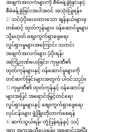
အချက်အလက်များကို စီမံခန့်ခွဲခြင်းနှင့်
စီမံခန့်ခွဲခြင်းအပါအဝင် အသုံးပြုရန်။
2) သင်ပံ့ပိုးပေးထားသော ချန်နယ်များမှ
တစ်ဆင့် ထုတ်ကုန်များ၊ ဝန်ဆောင်မှုများ
သို့မဟုတ် စျေးကွက်ရှာဖွေရေး
လှုပ်ရှားမှုများအကြောင်း သတင်း
အချက်အလက်များ ပံ့ပိုးရန်၊
အကြံဉာဏ်ပေးခြင်း၊ ကုမ္ပဏီ၏
ထုတ်ကုန်များနှင့် ဝန်ဆောင်မှုများကို
တင်ဆက်ခြင်းများအတွက် ပါဝင်သည်။
3) ကုမ္ပဏီ၏ ထုတ်ကုန်နှင့် ဝန်ဆောင်မှု
များအပြင် အရောင်းမြှင့်တင်ရေး
လှုပ်ရှားမှုများနှင့် စျေးကွက်ရှာဖွေရေး
လုပ်ငန်းများ ဖွံ့ဖြိုးတိုးတက်စေရန်
4) ဆက်သွယ်ရန်၊ တုံ့ပြန်ရန်နှင့် သင့်
အား အကူအညီပေးရန်။ အရောင်းအပြီး