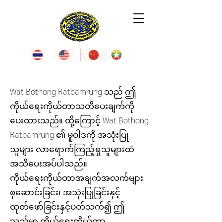
Wat Bothong Ratbamrung သည် ဤ
ကိုယ်ရေးကိုယ်တာသတိပေးချက်ကို
ပေးထားသည်။ ထို့ကြောင့် Wat Bothong
Ratbamrung ၏ မူဝါဒကို အသုံးပြု
သူများ လာရောက်ကြည့်ရှုသူများထံ
အသိပေးအပ်ပါသည်။
ကိုယ်ရေးကိုယ်တာအချက်အလက်များ
စုဆောင်းခြင်း၊ အသုံးပြုခြင်းနှင့်
ထုတ်ဖော်ခြင်းနှင့်ပတ်သက်၍ ဤ
သည်မှာ ကိုယ်ရေးကိုယ်တာ