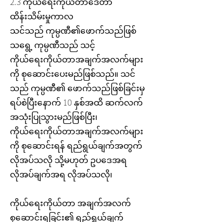
2.3 ကိုယ်ရေးကိုယ်တာဒေတာ
ထိန်းသိမ်းမှုကာလ
သင်သည် ကုမ္ပဏီ၏ဖောက်သည်ဖြစ်
သရွေ့ ကုမ္ပဏီသည် သင့်
ကိုယ်ရေးကိုယ်တာအချက်အလက်များ
ကို စုဆောင်းပေးမည်ဖြစ်သည်။ သင်
သည် ကုမ္ပဏီ၏ ဖောက်သည်ဖြစ်ခြင်းမှ
ရပ်စဲပြီးနောက် 10 နှစ်အထိ ဆက်လက်
အသုံးပြုသွားမည်ဖြစ်ပြီး၊
ကိုယ်ရေးကိုယ်တာအချက်အလက်များ
ကို စုဆောင်းရန် ရည်ရွယ်ချက်အတွက်
လိုအပ်သလို သို့မဟုတ် ဥပဒေအရ
လိုအပ်ချက်အရ လိုအပ်သလို၊
ကိုယ်ရေးကိုယ်တာ အချက်အလက်
စုဆောင်းရခြင်း၏ ရည်ရွယ်ချက်