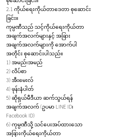
စုဆောင်းခြင်း။
2.1 ကိုယ်ရေးကိုယ်တာဒေတာ စုဆောင်း
ခြင်း။
ကုမ္ပဏီသည် သင့်ကိုယ်ရေးကိုယ်တာ
အချက်အလက်များနှင့် အခြား
အချက်အလက်များကို အောက်ပါ
အတိုင်း စုဆောင်းပါသည်။
1) အမည်၊အမည်
2) လိပ်စာ
3) အီးမေးလ်
4) ဖုန်းနံပါတ်
5) ဆိုရှယ်မီဒီယာ ဆက်သွယ်ရန်
အချက်အလက် (ဥပမာ LINE ID၊
Facebook ID)
6) ကုမ္ပဏီသို့ သင်ပေးအပ်ထားသော
အခြားကိုယ်ရေးကိုယ်တာ