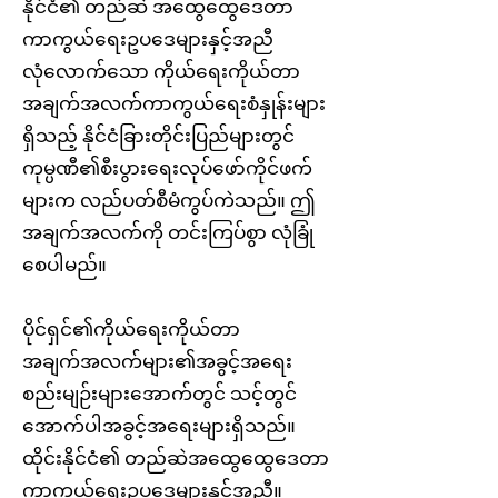
နိုင်ငံ၏ တည်ဆဲ အထွေထွေဒေတာ
ကာကွယ်ရေးဥပဒေများနှင့်အညီ
လုံလောက်သော ကိုယ်ရေးကိုယ်တာ
အချက်အလက်ကာကွယ်ရေးစံနှုန်းများ
ရှိသည့် နိုင်ငံခြားတိုင်းပြည်များတွင်
ကုမ္ပဏီ၏စီးပွားရေးလုပ်ဖော်ကိုင်ဖက်
များက လည်ပတ်စီမံကွပ်ကဲသည်။ ဤ
အချက်အလက်ကို တင်းကြပ်စွာ လုံခြုံ
စေပါမည်။
ပိုင်ရှင်၏ကိုယ်ရေးကိုယ်တာ
အချက်အလက်များ၏အခွင့်အရေး
စည်းမျဉ်းများအောက်တွင် သင့်တွင်
အောက်ပါအခွင့်အရေးများရှိသည်။
ထိုင်းနိုင်ငံ၏ တည်ဆဲအထွေထွေဒေတာ
ကာကွယ်ရေးဥပဒေများနှင့်အညီ။