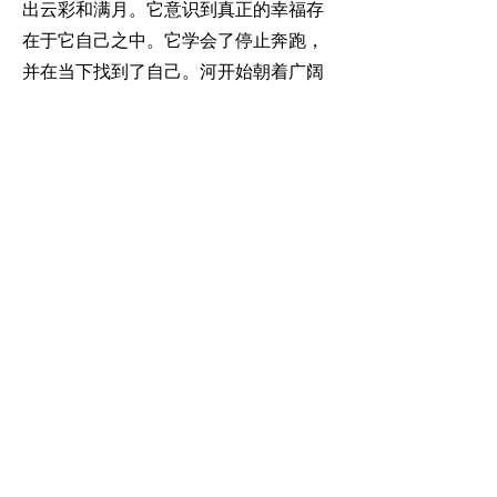
出云彩和满月。它意识到真正的幸福存
在于它自己之中。它学会了停止奔跑，
并在当下找到了自己。河开始朝着广阔
的海洋前进，不再匆忙，而是意识到每
一刻的美丽。
乔迪帕拉库玛拉
从前，在一个地方有一位年轻的
勇士，名叫“乔迪帕拉库玛拉”，
他拥有无与伦比的射箭技巧，整
个乔姆普大陆没有人能与之匹
敌。他的名字和声誉传遍了四
方。